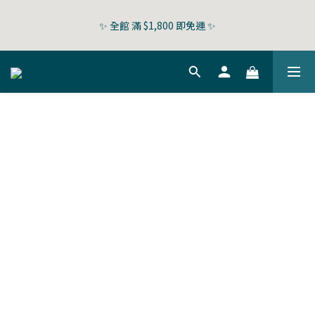
5
5
5
5
6
5
6
4
4
4
4
5
9
4
5
✨ 全館 滿 $1,800 即免運 ✨
✨ 全館 滿 $1,800 即免運 ✨
3
3
3
3
4
8
3
4
2
2
2
2
3
7
2
3
1
1
1
1
2
6
1
2
父親節⏰ 限時香氛機優惠中
0
0
:
0
0
:
1
5
:
0
1
立刻搶
日
時
分
秒
0
4
0
3
會員結帳享好康 | 全館滿$3500贈$100購物金．滿$4500贈$200購
2
物金
1
0
✨ 全館 滿 $1,800 即免運 ✨