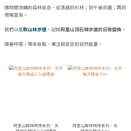
隨時間流轉的森林氣息，從清晨的杉林；到午後茶園；再到
傍晚雲海。
我們以
三款山林步道
，記錄
阿里山頂石棹步道的日夜變換
。
隨著呼吸，帶來放鬆、專注與安定的自然能量。
阿里山森林時序系列．天
阿里山森林時序系列．天
然複方精油三入組禮盒
然複方精油 5ml